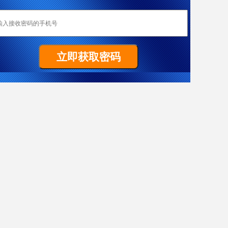
恭喜成都加成移民重庆客户W女士全家喜获匈牙利yj居留卡！
Z先生非常顺利拿到马耳他原则性批复函
祝贺G女士186雇主担保签证（PR）顺利获批
置业移民塞浦路斯，当“地主”拿dj欧盟身份
热烈恭喜L女士澳洲186雇主担保技术移民项目获批
恭喜成都加成客户J先生获得葡萄牙黄金居留卡！
恭喜F先生获得187签证
恭喜成都加成出国四川客户Y女士美国EB-3项目I-140申请获批！
J先生终于成功获批188C 签证，实现了移民澳洲的愿望。
X女士爱尔兰成功案例
恭喜Y先生获澳大利亚移民局批准188A免面试
恭喜Y先生188A办理成功！
恭喜L先生获得马耳他原则性批复函
希腊移民案例-一家3代获欧盟+申根国绿卡