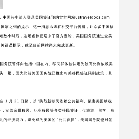
中国籍申请人登录美国签证预约官方网站ustraveldocs.com
发放国家之列的提示，这一消息迅速在社交平台传播，让众多中国移
短数小时后，这场虚惊便迎来了官方定论，美国国务院通过全美
相关错误提示，截至目前网站尚未完成更新。
起，美国国务院暂停向包括中国在内、移民群体被认定为较高比例依赖美
头一紧，因为此前美国国务院已推出相关移民签证限制政策，其
布自 1 月 21 日起，以 “防范新移民依赖公共福利、损害美国纳税
民签证，涵盖亲属移民、职业移民等各类移民签证，仅旅游、留学、商
的经济能力，避免成为美国的 “公共负担”，美国国务院也对签