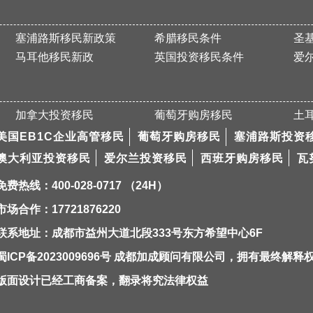
塞浦路斯移民新政策
希腊移民条件
圣
马耳他移民新政
英国投资移民条件
爱
加拿大投资移民
葡萄牙购房移民
土
美国EB1C企业高管移民
葡萄牙购房移民
塞浦路斯投资
澳大利亚投资移民
爱尔兰投资移民
西班牙购房移民
瓦
免费热线：400-028-0717 （24H）
市场合作：17721876220
联系地址：成都市益州大道北段333号东方希望中心6F
蜀ICP备2023009696号
成都加成顾问有限公司，拥有最终解释
版面设计已经工商备案，翻录将究法律权益