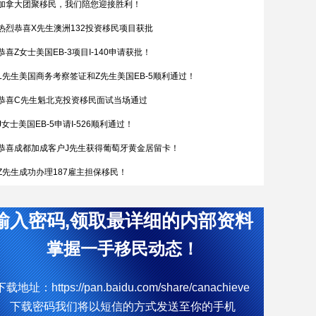
加拿大团聚移民，我们陪您迎接胜利！
热烈恭喜X先生澳洲132投资移民项目获批
恭喜Z女士美国EB-3项目I-140申请获批！
L先生美国商务考察签证和Z先生美国EB-5顺利通过！
恭喜C先生魁北克投资移民面试当场通过
J女士美国EB-5申请I-526顺利通过！
恭喜成都加成客户J先生获得葡萄牙黄金居留卡！
Z先生成功办理187雇主担保移民！
恭喜W女士全家喜获匈牙利yj居留卡！
输入密码,领取最详细的内部资料
简直开挂了，希腊成功案例！
热烈恭喜Q女士通过葡萄牙购房移民拿到葡萄牙黄金居留卡
掌握一手移民动态！
D女士塞浦路斯获批
下载地址：https://pan.baidu.com/share/canachieve
W先生终于成功获批188C 签证，实现了移民澳洲的愿望。
下载密码我们将以短信的方式发送至你的手机