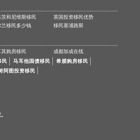
M女士4个月火速获体检信，顺利取得维州188A签证
Y女士美国EB-3项目I-140申请获批
基茨和尼维斯移民
英国投资移民优势
尔兰移民多少钱
移民塞浦路斯
恭喜Z先生全家获得匈牙利永居卡
爱尔兰成功案例【加成出国官网】
热烈恭喜W先生澳洲132投资移民项目成功获批
耳其购房移民
成都加成在线
恭喜D先生EB-5申请顺利通过I-526
移民
马耳他国债移民
希腊购房移民
成功购置希腊FC，获得身份
努阿图投资移民
L先生成功移民匈牙利
恭喜L女士爱尔兰项目成功获批！
Y先生成功获批188C 签证
热烈恭喜P先生成功拿到希腊永居卡
权。
恭喜N先生澳洲132投资移民项目获批
恭喜成都加成出国四川客户L女士美国EB-3项目I-140申请获批！