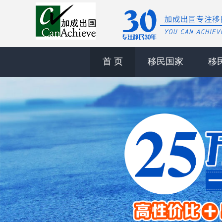
首 页
移民国家
移