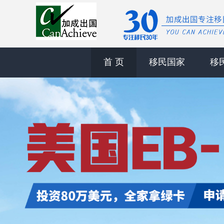
首 页
移民国家
移