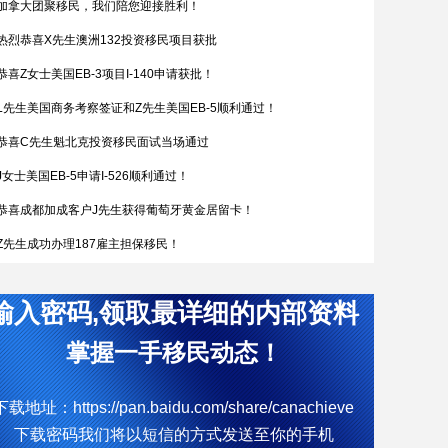
加拿大团聚移民，我们陪您迎接胜利！
热烈恭喜X先生澳洲132投资移民项目获批
恭喜Z女士美国EB-3项目I-140申请获批！
L先生美国商务考察签证和Z先生美国EB-5顺利通过！
恭喜C先生魁北克投资移民面试当场通过
J女士美国EB-5申请I-526顺利通过！
恭喜成都加成客户J先生获得葡萄牙黄金居留卡！
Z先生成功办理187雇主担保移民！
恭喜W女士全家喜获匈牙利yj居留卡！
输入密码,领取最详细的内部资料
简直开挂了，希腊成功案例！
热烈恭喜Q女士通过葡萄牙购房移民拿到葡萄牙黄金居留卡
掌握一手移民动态！
D女士塞浦路斯获批
下载地址：https://pan.baidu.com/share/canachieve
W先生终于成功获批188C 签证，实现了移民澳洲的愿望。
下载密码我们将以短信的方式发送至你的手机