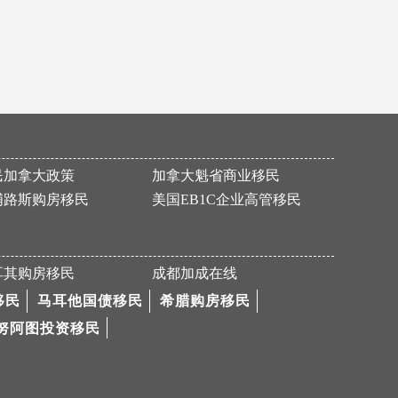
P女士加拿大魁省移民申请获批
恭喜F先生获得186永居签证
恭喜H女士成功买房移民希腊！
恭喜M先生美国EB-5申请顺利通过I526！
成功案例—欧洲移民黑马塞浦路斯
民加拿大政策
加拿大魁省商业移民
祝贺L女士186雇主担保签证（PR）顺利获批
浦路斯购房移民
美国EB1C企业高管移民
热烈恭喜R先生马耳他国债移民成功获批
祝贺W先生和Z先生面试成功
Z先生美国EB-5的I-526申请通过！
耳其购房移民
成都加成在线
Y女士圣基茨护照成功获批！
移民
马耳他国债移民
希腊购房移民
努阿图投资移民
移民塞浦路斯！一步到位快速拿欧盟护照
热烈祝贺M先生457签证获批
恭喜Z先生成功获批188C签证