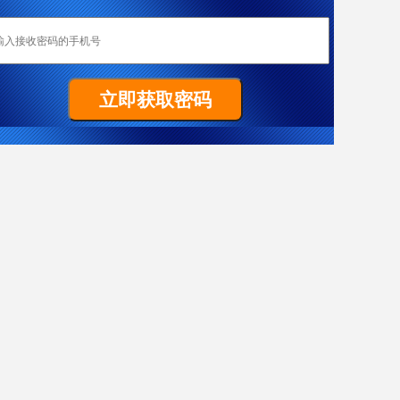
恭喜成都加成移民重庆客户W女士全家喜获匈牙利yj居留卡！
Z先生非常顺利拿到马耳他原则性批复函
祝贺G女士186雇主担保签证（PR）顺利获批
置业移民塞浦路斯，当“地主”拿dj欧盟身份
热烈恭喜L女士澳洲186雇主担保技术移民项目获批
恭喜成都加成客户J先生获得葡萄牙黄金居留卡！
恭喜F先生获得187签证
恭喜成都加成出国四川客户Y女士美国EB-3项目I-140申请获批！
J先生终于成功获批188C 签证，实现了移民澳洲的愿望。
X女士爱尔兰成功案例
恭喜Y先生获澳大利亚移民局批准188A免面试
恭喜Y先生188A办理成功！
恭喜L先生获得马耳他原则性批复函
希腊移民案例-一家3代获欧盟+申根国绿卡