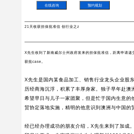
在线咨询
预约规划
21天收获担保批准信 创行业之z
X
先生收到了新南威尔士州政府发来的担保批准信，距离申请递
获批
case
。
X
先生是国内某食品加工、销售行业龙头企业股
历经商海沉浮，积累了丰厚身家。独子早年赴澳
希望早日与儿子一家团聚，但是忙于国内生意的
贸协定落地实施，精明的他意识到澳洲与中国的
经已经办理成功的朋友介绍，
X
先生来到了加成