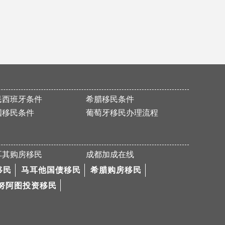
P女士加拿大魁省移民申请获批
恭喜F先生获得186永居签证
恭喜H女士成功买房移民希腊！
恭喜M先生美国EB-5申请顺利通过I526！
成功案例—欧洲移民黑马塞浦路斯
民西班牙条件
希腊移民条件
祝贺L女士186雇主担保签证（PR）顺利获批
国移民条件
葡萄牙移民办理流程
热烈恭喜R先生马耳他国债移民成功获批
祝贺W先生和Z先生面试成功
Z先生美国EB-5的I-526申请通过！
耳其购房移民
成都加成在线
Y女士圣基茨护照成功获批！
移民
马耳他国债移民
希腊购房移民
努阿图投资移民
移民塞浦路斯！一步到位快速拿欧盟护照
热烈祝贺M先生457签证获批
恭喜Z先生成功获批188C签证