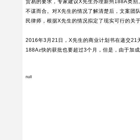
贸易的要求，专家建议
X
先生办理新州
188A
类别
不谋而合。对
X
先生的情况了解清楚后，文案团
民律师，根据
X
先生的情况拟定了现实可行的关
2016
年
3
月
21
日，
X
先生的商业计划书在递交
21
188A
z快的获批也要超过
3
个月，但是，由于加成
null