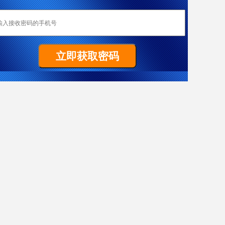
恭喜成都加成移民重庆客户W女士全家喜获匈牙利yj居留卡！
Z先生非常顺利拿到马耳他原则性批复函
祝贺G女士186雇主担保签证（PR）顺利获批
置业移民塞浦路斯，当“地主”拿dj欧盟身份
热烈恭喜L女士澳洲186雇主担保技术移民项目获批
恭喜成都加成客户J先生获得葡萄牙黄金居留卡！
恭喜F先生获得187签证
恭喜成都加成出国四川客户Y女士美国EB-3项目I-140申请获批！
J先生终于成功获批188C 签证，实现了移民澳洲的愿望。
X女士爱尔兰成功案例
恭喜Y先生获澳大利亚移民局批准188A免面试
恭喜Y先生188A办理成功！
恭喜L先生获得马耳他原则性批复函
希腊移民案例-一家3代获欧盟+申根国绿卡