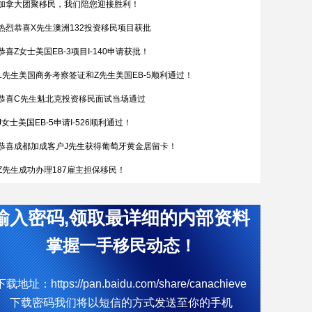
加拿大团聚移民，我们陪您迎接胜利！
热烈恭喜X先生澳洲132投资移民项目获批
恭喜Z女士美国EB-3项目I-140申请获批！
L先生美国商务考察签证和Z先生美国EB-5顺利通过！
恭喜C先生魁北克投资移民面试当场通过
J女士美国EB-5申请I-526顺利通过！
恭喜成都加成客户J先生获得葡萄牙黄金居留卡！
Z先生成功办理187雇主担保移民！
恭喜W女士全家喜获匈牙利yj居留卡！
输入密码,领取最详细的内部资料
简直开挂了，希腊成功案例！
热烈恭喜Q女士通过葡萄牙购房移民拿到葡萄牙黄金居留卡
掌握一手移民动态！
D女士塞浦路斯获批
下载地址：https://pan.baidu.com/share/canachieve
W先生终于成功获批188C 签证，实现了移民澳洲的愿望。
下载密码我们将以短信的方式发送至你的手机