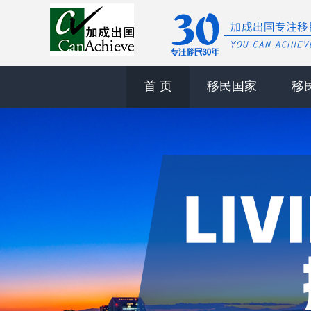
首 页
移民国家
移