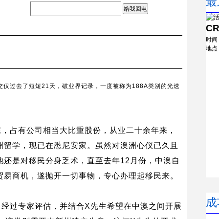
最
给我回电
C
时间
地点
交仅过去了短短
21
天，破业界记录，一度被称为
188A
类别的光速
东，占有公司相当大比重股份，从业二十余年来，
洲留学，现已在悉尼安家。虽然对澳洲心仪已久且
他还是对移民分身乏术，直至去年
12
月份，中澳自
贸易商机，遂抛开一切事物，专心办理起移民来。
成
。经过专家评估，并结合
X
先生希望在中澳之间开展