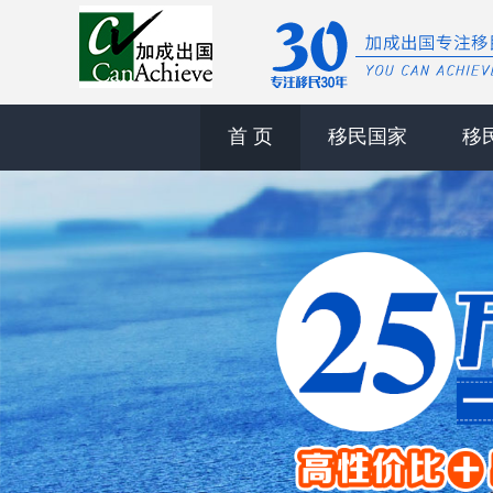
首 页
移民国家
移