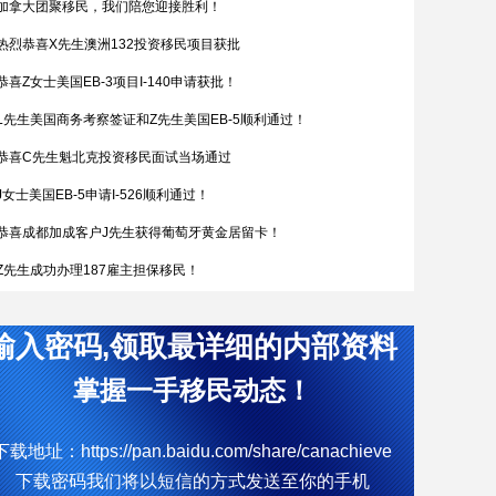
加拿大团聚移民，我们陪您迎接胜利！
热烈恭喜X先生澳洲132投资移民项目获批
恭喜Z女士美国EB-3项目I-140申请获批！
L先生美国商务考察签证和Z先生美国EB-5顺利通过！
恭喜C先生魁北克投资移民面试当场通过
J女士美国EB-5申请I-526顺利通过！
恭喜成都加成客户J先生获得葡萄牙黄金居留卡！
Z先生成功办理187雇主担保移民！
恭喜W女士全家喜获匈牙利yj居留卡！
输入密码,领取最详细的内部资料
简直开挂了，希腊成功案例！
热烈恭喜Q女士通过葡萄牙购房移民拿到葡萄牙黄金居留卡
掌握一手移民动态！
D女士塞浦路斯获批
下载地址：https://pan.baidu.com/share/canachieve
W先生终于成功获批188C 签证，实现了移民澳洲的愿望。
下载密码我们将以短信的方式发送至你的手机