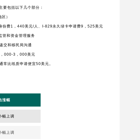
元，主要包括以下几个部分：
地区）
身份费1，440美元/人、I-829永久绿卡申请费9，525美元
监管和资金管理服务
请递交和移民局沟通
00-3，000美元
通常比纸质申请便宜50美元。
估涨幅
小幅上调
小幅上调