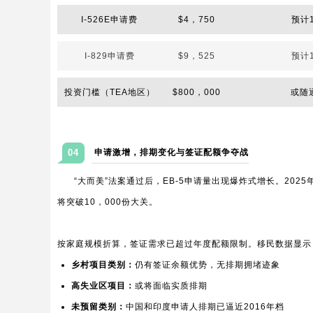
I-526E申请费
$4，750
预计1
I-829申请费
$9，525
预计1
投资门槛（TEA地区）
$800，000
或随
04
申请激增，排期变化与签证配额争夺战
“大而美”法案通过后，EB-5申请量出现爆炸式增长。202
将突破10，000份大关。
按家庭规模折算，签证需求已超过年度配额限制。移民数据显示
乡村项目类别：
仍有签证余额优势，无排期拥堵迹象
高失业区项目：
或将面临实质排期
未预留类别：
中国和印度申请人排期已逼近2016年档