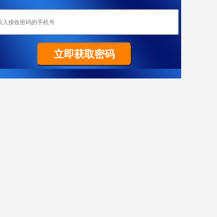
恭喜成都加成移民重庆客户W女士全家喜获匈牙利yj居留卡！
Z先生非常顺利拿到马耳他原则性批复函
祝贺G女士186雇主担保签证（PR）顺利获批
置业移民塞浦路斯，当“地主”拿dj欧盟身份
热烈恭喜L女士澳洲186雇主担保技术移民项目获批
恭喜成都加成客户J先生获得葡萄牙黄金居留卡！
恭喜F先生获得187签证
恭喜成都加成出国四川客户Y女士美国EB-3项目I-140申请获批！
J先生终于成功获批188C 签证，实现了移民澳洲的愿望。
X女士爱尔兰成功案例
恭喜Y先生获澳大利亚移民局批准188A免面试
恭喜Y先生188A办理成功！
恭喜L先生获得马耳他原则性批复函
希腊移民案例-一家3代获欧盟+申根国绿卡