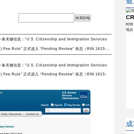
最
C
给我回电
时间
地点
.S. Citizenship and Immigration Services
EB-5) Fee Rule” 正式进入 “Pending Review” 状态（RIN 1615-
.S. Citizenship and Immigration Services
EB-5) Fee Rule” 正式进入 “Pending Review” 状态（RIN 1615-
成