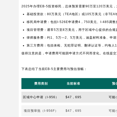
2025年办理EB-5投资移民，总体预算需要90万至120万美
基础投资款：80万美元（TEA地区）或105万美元（非TEA
移民局申请费：包括I-526E申请费4，750美元、I-485调整
项目管理费：通常5万至8万美元，用于区域中心提供的合规
律师服务费：约1、5万—2、5万美元，涵盖材料准备、申
第三方费用：包括体检、无犯罪证明、翻译认证等，约每人1，0
值得注意的是，申请费用可能因申请方式不同而变化。在线提交
下表总结了当前EB-5主要费用与预估涨幅：
费用类别
当前标准
预
区域中心申请（I-956）
$47，695
可能
项目预审批（I-956F）
$47，695
可能