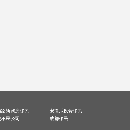
M女士4个月火速获体检信，顺利取得维州188A签证
Y女士美国EB-3项目I-140申请获批
恭喜Z先生全家获得匈牙利永居卡
爱尔兰成功案例【加成出国官网】
热烈恭喜W先生澳洲132投资移民项目成功获批
恭喜D先生EB-5申请顺利通过I-526
成功购置希腊FC，获得身份
L先生成功移民匈牙利
恭喜L女士爱尔兰项目成功获批！
Y先生成功获批188C 签证
热烈恭喜P先生成功拿到希腊永居卡
浦路斯购房移民
安提瓜投资移民
恭喜N先生澳洲132投资移民项目获批
资移民公司
成都移民
恭喜成都加成出国四川客户L女士美国EB-3项目I-140申请获批！