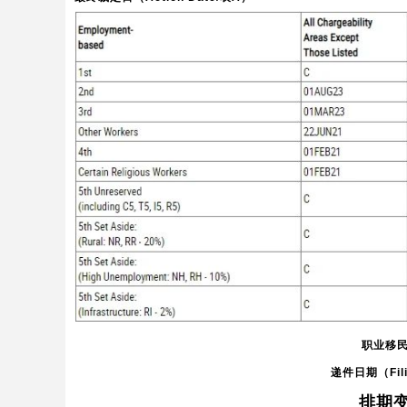
职业移
递件日期（Fili
排期