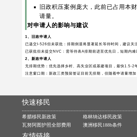
旧政积压案例庞大，此前已占用本财
请量。
对申请人的影响与建议
1、旧政申请人
已递交I-526但未获批：排期倒退将显著延长等待时间，建议关
已获批但未提交NVC：需等待表A排期前进至优先日，短期内难
2、新政申请人
无排期优势：优先选择乡村、高失业区或基建项目，最快1.5-2
注意窗口期：新政三类预留签证目前无排期，但随着申请量增加
快速移民
希腊移民新政策
格林纳达移民政策
瓦努阿图护照全部费用
澳洲移民188b条件
友情链接