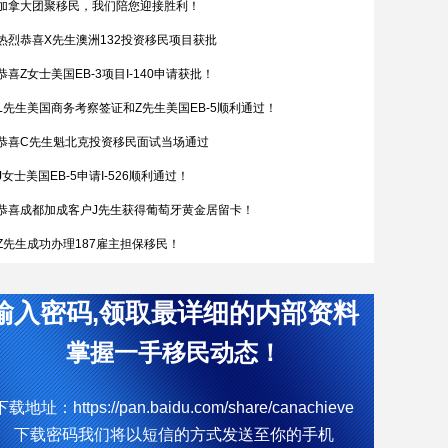
加拿大团聚移民，我们陪您迎接胜利！
热烈恭喜X先生澳洲132投资移民项目获批
恭喜Z女士美国EB-3项目I-140申请获批！
L先生美国商务考察签证和Z先生美国EB-5顺利通过！
恭喜C先生魁北克投资移民面试当场通过
J女士美国EB-5申请I-526顺利通过！
恭喜成都加成客户J先生获得葡萄牙黄金居留卡！
Z先生成功办理187雇主担保移民！
恭喜W女士全家喜获匈牙利yj居留卡！
输入密码,领取最详细的内部资料
简直开挂了，希腊成功案例！
热烈恭喜Q女士通过葡萄牙购房移民拿到葡萄牙黄金居留卡
掌握一手移民动态！
D女士塞浦路斯获批
下载地址：https://pan.baidu.com/share/canachieve
W先生终于成功获批188C 签证，实现了移民澳洲的愿望。
下载密码我们将以短信的方式发送至你的手机