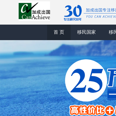
首 页
移民国家
移