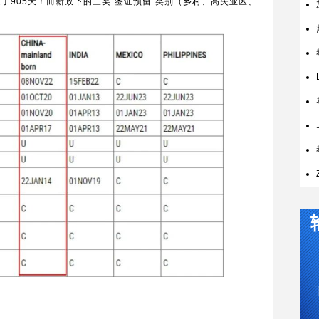
倒退了905天！而新政下的三类“签证预留”类别（乡村、高失业区、