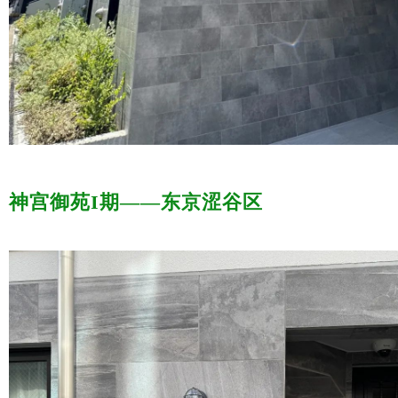
神宫御苑I期——东京涩谷区