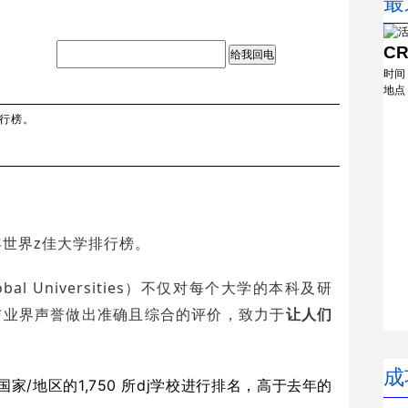
最
C
给我回电
时间
地点
排行榜。
2年世界z佳大学排行榜。
obal Universities）不仅对每个大学的本科及研
与业界声誉做出准确且综合的评价，致力于
让人们
成
/地区的1,750 所dj学校进行排名，高于去年的