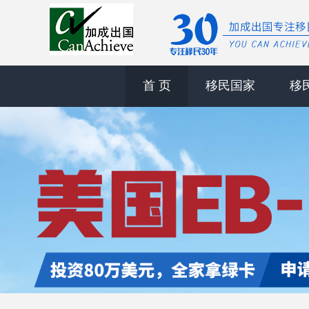
首 页
移民国家
移