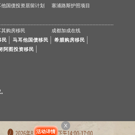
耳他国债投资居留计划
塞浦路斯护照项目
Y先生加拿大旅游签证顺利获批！
Y先生短期快速获马耳他原则性批复
恭喜成都加成出国的马耳他移民客户顺利拿到当地国际学校学位通知！
耳其购房移民
成都加成在线
量身定制移民方案 6个月极速免面试获批
移民
马耳他国债移民
希腊购房移民
热烈恭喜P先生通过葡萄牙购房移民项目获得葡萄牙黄金居留卡
努阿图投资移民
成都加成力助客户L先生移民美国
热烈祝贺P先生马耳他国债移民成功获得批复
Y女士美国EB-5申请通过！
恭喜Z女士美国EB-3项目I-140申请获批！
权。
恭喜J女士获葡萄牙黄金居留卡
【希腊购房】恭喜C先生成功买房移民希腊！
L先生加拿大PEI省投资移民成功获批！
X
L女士美国EB-3项目I-140申请获批！
活动详情