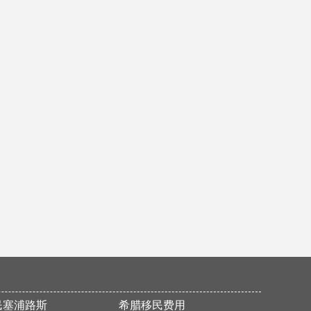
P女士加拿大魁省移民申请获批
恭喜F先生获得186永居签证
恭喜H女士成功买房移民希腊！
恭喜M先生美国EB-5申请顺利通过I526！
成功案例—欧洲移民黑马塞浦路斯
祝贺L女士186雇主担保签证（PR）顺利获批
热烈恭喜R先生马耳他国债移民成功获批
祝贺W先生和Z先生面试成功
Z先生美国EB-5的I-526申请通过！
Y女士圣基茨护照成功获批！
移民塞浦路斯！一步到位快速拿欧盟护照
热烈祝贺M先生457签证获批
恭喜Z先生成功获批188C签证
民塞浦路斯
希腊移民费用