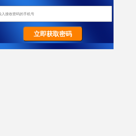
恭喜成都加成移民重庆客户W女士全家喜获匈牙利yj居留卡！
Z先生非常顺利拿到马耳他原则性批复函
祝贺G女士186雇主担保签证（PR）顺利获批
置业移民塞浦路斯，当“地主”拿dj欧盟身份
热烈恭喜L女士澳洲186雇主担保技术移民项目获批
恭喜成都加成客户J先生获得葡萄牙黄金居留卡！
恭喜F先生获得187签证
恭喜成都加成出国四川客户Y女士美国EB-3项目I-140申请获批！
J先生终于成功获批188C 签证，实现了移民澳洲的愿望。
X女士爱尔兰成功案例
恭喜Y先生获澳大利亚移民局批准188A免面试
恭喜Y先生188A办理成功！
恭喜L先生获得马耳他原则性批复函
希腊移民案例-一家3代获欧盟+申根国绿卡