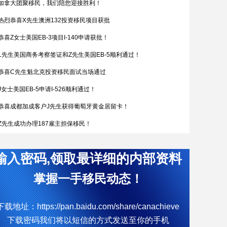
加拿大团聚移民，我们陪您迎接胜利！
热烈恭喜X先生澳洲132投资移民项目获批
恭喜Z女士美国EB-3项目I-140申请获批！
L先生美国商务考察签证和Z先生美国EB-5顺利通过！
恭喜C先生魁北克投资移民面试当场通过
J女士美国EB-5申请I-526顺利通过！
恭喜成都加成客户J先生获得葡萄牙黄金居留卡！
Z先生成功办理187雇主担保移民！
恭喜W女士全家喜获匈牙利yj居留卡！
输入密码,领取最详细的内部资料
简直开挂了，希腊成功案例！
热烈恭喜Q女士通过葡萄牙购房移民拿到葡萄牙黄金居留卡
掌握一手移民动态！
D女士塞浦路斯获批
下载地址：https://pan.baidu.com/share/canachieve
W先生终于成功获批188C 签证，实现了移民澳洲的愿望。
下载密码我们将以短信的方式发送至你的手机