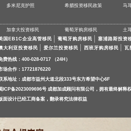
多米尼克护照
希腊投资移民政策
马
加拿大投资移民
葡萄牙购房移民
土
美国EB1C企业高管移民
葡萄牙购房移民
塞浦路斯投资
澳大利亚投资移民
爱尔兰投资移民
西班牙购房移民
瓦
免费热线：400-028-0717 （24H）
市场合作：17721876220
联系地址：成都市益州大道北段333号东方希望中心6F
蜀ICP备2023009696号
成都加成顾问有限公司，拥有最终解释
版面设计已经工商备案，翻录将究法律权益