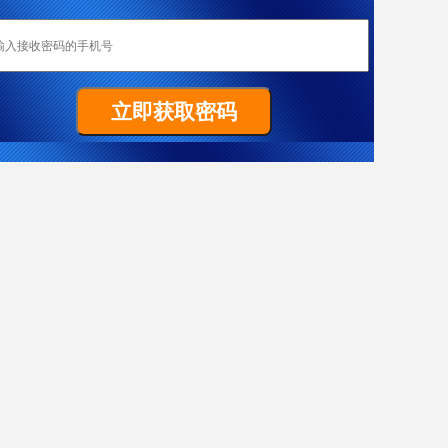
恭喜成都加成移民重庆客户W女士全家喜获匈牙利yj居留卡！
Z先生非常顺利拿到马耳他原则性批复函
祝贺G女士186雇主担保签证（PR）顺利获批
置业移民塞浦路斯，当“地主”拿dj欧盟身份
热烈恭喜L女士澳洲186雇主担保技术移民项目获批
恭喜成都加成客户J先生获得葡萄牙黄金居留卡！
恭喜F先生获得187签证
恭喜成都加成出国四川客户Y女士美国EB-3项目I-140申请获批！
J先生终于成功获批188C 签证，实现了移民澳洲的愿望。
X女士爱尔兰成功案例
恭喜Y先生获澳大利亚移民局批准188A免面试
恭喜Y先生188A办理成功！
恭喜L先生获得马耳他原则性批复函
希腊移民案例-一家3代获欧盟+申根国绿卡