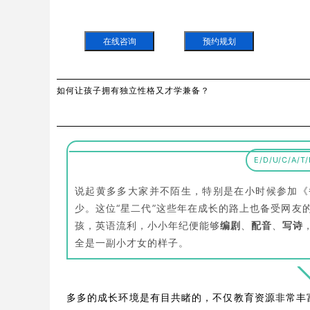
在线咨询
预约规划
如何让孩子拥有独立性格又才学兼备？
E/D/U/C/A/T/
说起黄多多大家并不陌生，特别是在小时候参加《
少。这位“星二代”这些年在成长的路上也备受网友
孩，英语流利，小小年纪便能够
编剧
、
配音
、
写诗
全是一副小才女的样子。
多多的成长环境是有目共睹的，不仅教育资源非常丰