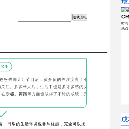
最
C
给我回电
时间
地点
I/O/N
爸爸去哪儿》节目后，黄多多的关注度高了不
的关注。多多长大后，生活中也是多才多艺的女
，在
乐器
、
舞蹈
等方面也取得了不错的成绩，完
成
富，日常的生活环境也非常优越，完全可以按