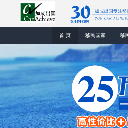
首 页
移民国家
移