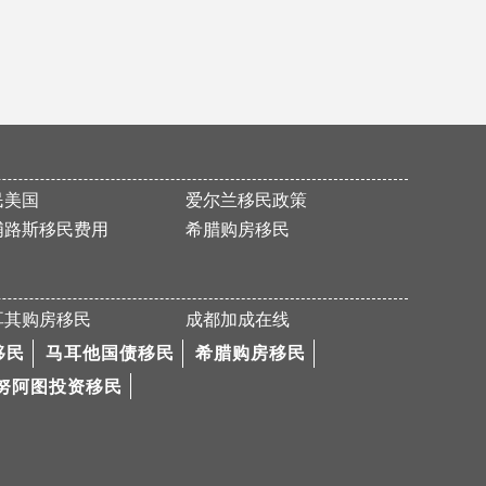
Y先生加拿大旅游签证顺利获批！
Y先生短期快速获马耳他原则性批复
恭喜成都加成出国的马耳他移民客户顺利拿到当地国际学校学位通知！
量身定制移民方案 6个月极速免面试获批
热烈恭喜P先生通过葡萄牙购房移民项目获得葡萄牙黄金居留卡
民美国
爱尔兰移民政策
成都加成力助客户L先生移民美国
浦路斯移民费用
希腊购房移民
热烈祝贺P先生马耳他国债移民成功获得批复
Y女士美国EB-5申请通过！
耳其购房移民
成都加成在线
恭喜Z女士美国EB-3项目I-140申请获批！
移民
马耳他国债移民
希腊购房移民
恭喜J女士获葡萄牙黄金居留卡
努阿图投资移民
【希腊购房】恭喜C先生成功买房移民希腊！
L先生加拿大PEI省投资移民成功获批！
L女士美国EB-3项目I-140申请获批！