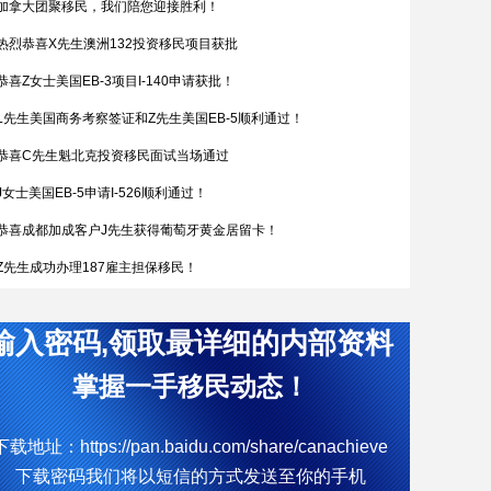
加拿大团聚移民，我们陪您迎接胜利！
热烈恭喜X先生澳洲132投资移民项目获批
恭喜Z女士美国EB-3项目I-140申请获批！
L先生美国商务考察签证和Z先生美国EB-5顺利通过！
恭喜C先生魁北克投资移民面试当场通过
J女士美国EB-5申请I-526顺利通过！
恭喜成都加成客户J先生获得葡萄牙黄金居留卡！
Z先生成功办理187雇主担保移民！
恭喜W女士全家喜获匈牙利yj居留卡！
输入密码,领取最详细的内部资料
简直开挂了，希腊成功案例！
热烈恭喜Q女士通过葡萄牙购房移民拿到葡萄牙黄金居留卡
掌握一手移民动态！
D女士塞浦路斯获批
下载地址：https://pan.baidu.com/share/canachieve
W先生终于成功获批188C 签证，实现了移民澳洲的愿望。
下载密码我们将以短信的方式发送至你的手机