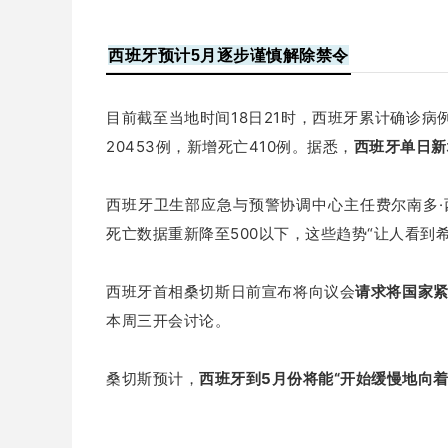
西班牙预计5月逐步谨慎解除禁令
目前
截至当地时间18日21时，西班牙累计确诊病例
20453例，新增死亡410例。
据悉，
西班牙单日新
西班牙卫生部应急与预警协调中心主任费尔南多·
死亡数据重新降至500以下，这些趋势“让人看到
西班牙首相桑切斯日前宣布将向议会
请求将国家紧
本周三开会讨论。
桑切斯预计，
西班牙到5月份将能“开始缓慢地向