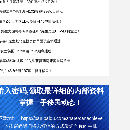
加拿大团聚移民，我们陪您迎接胜利！
热烈恭喜X先生澳洲132投资移民项目获批
恭喜Z女士美国EB-3项目I-140申请获批！
L先生美国商务考察签证和Z先生美国EB-5顺利通过！
恭喜C先生魁北克投资移民面试当场通过
J女士美国EB-5申请I-526顺利通过！
恭喜成都加成客户J先生获得葡萄牙黄金居留卡！
Z先生成功办理187雇主担保移民！
恭喜W女士全家喜获匈牙利yj居留卡！
输入密码,领取最详细的内部资料
简直开挂了，希腊成功案例！
热烈恭喜Q女士通过葡萄牙购房移民拿到葡萄牙黄金居留卡
掌握一手移民动态！
D女士塞浦路斯获批
下载地址：https://pan.baidu.com/share/canachieve
W先生终于成功获批188C 签证，实现了移民澳洲的愿望。
下载密码我们将以短信的方式发送至你的手机