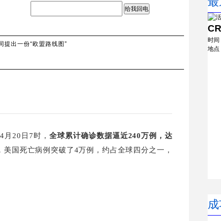
最
给我回电
C
时间
同提出一份“欧盟路线图”
地点
月20日7时，
全球累计确诊数据逼近240万例，达
，美国死亡病例突破了4万例，约占全球四分之一，
成