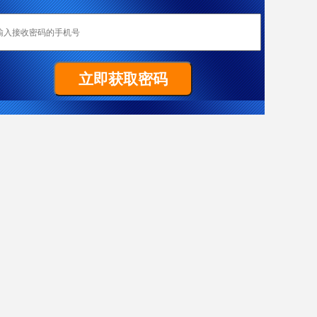
恭喜成都加成移民重庆客户W女士全家喜获匈牙利yj居留卡！
Z先生非常顺利拿到马耳他原则性批复函
祝贺G女士186雇主担保签证（PR）顺利获批
置业移民塞浦路斯，当“地主”拿dj欧盟身份
热烈恭喜L女士澳洲186雇主担保技术移民项目获批
恭喜成都加成客户J先生获得葡萄牙黄金居留卡！
恭喜F先生获得187签证
恭喜成都加成出国四川客户Y女士美国EB-3项目I-140申请获批！
J先生终于成功获批188C 签证，实现了移民澳洲的愿望。
X女士爱尔兰成功案例
恭喜Y先生获澳大利亚移民局批准188A免面试
恭喜Y先生188A办理成功！
恭喜L先生获得马耳他原则性批复函
希腊移民案例-一家3代获欧盟+申根国绿卡