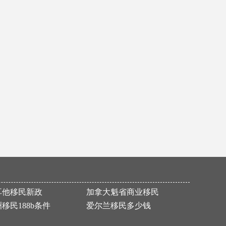
Y先生加拿大旅游签证顺利获批！
Y先生短期快速获马耳他原则性批复
恭喜成都加成出国的马耳他移民客户顺利拿到当地国际学校学位通知！
量身定制移民方案 6个月极速免面试获批
热烈恭喜P先生通过葡萄牙购房移民项目获得葡萄牙黄金居留卡
成都加成力助客户L先生移民美国
热烈祝贺P先生马耳他国债移民成功获得批复
Y女士美国EB-5申请通过！
恭喜Z女士美国EB-3项目I-140申请获批！
恭喜J女士获葡萄牙黄金居留卡
【希腊购房】恭喜C先生成功买房移民希腊！
耳他移民新政
加拿大魁省商业移民
L先生加拿大PEI省投资移民成功获批！
移民188b条件
爱尔兰移民多少钱
L女士美国EB-3项目I-140申请获批！