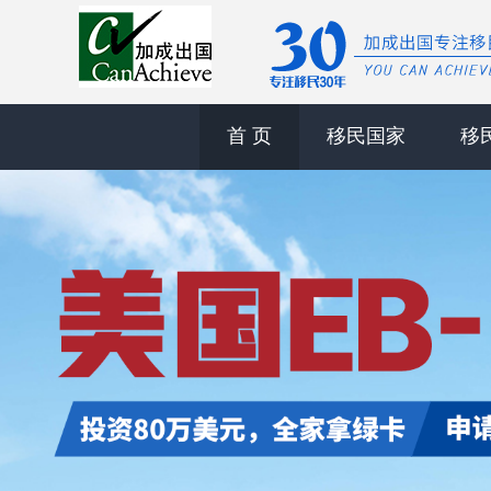
首 页
移民国家
移