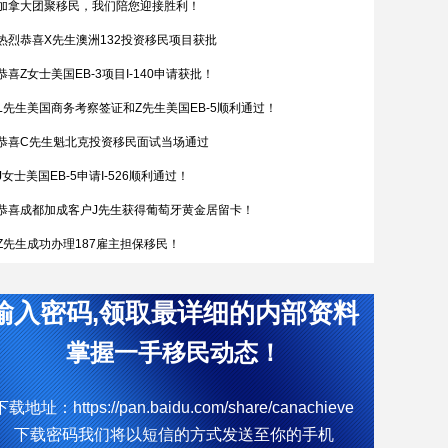
加拿大团聚移民，我们陪您迎接胜利！
热烈恭喜X先生澳洲132投资移民项目获批
恭喜Z女士美国EB-3项目I-140申请获批！
L先生美国商务考察签证和Z先生美国EB-5顺利通过！
恭喜C先生魁北克投资移民面试当场通过
J女士美国EB-5申请I-526顺利通过！
恭喜成都加成客户J先生获得葡萄牙黄金居留卡！
Z先生成功办理187雇主担保移民！
恭喜W女士全家喜获匈牙利yj居留卡！
输入密码,领取最详细的内部资料
简直开挂了，希腊成功案例！
热烈恭喜Q女士通过葡萄牙购房移民拿到葡萄牙黄金居留卡
掌握一手移民动态！
D女士塞浦路斯获批
下载地址：https://pan.baidu.com/share/canachieve
W先生终于成功获批188C 签证，实现了移民澳洲的愿望。
下载密码我们将以短信的方式发送至你的手机