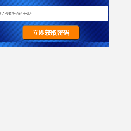
恭喜成都加成移民重庆客户W女士全家喜获匈牙利yj居留卡！
Z先生非常顺利拿到马耳他原则性批复函
祝贺G女士186雇主担保签证（PR）顺利获批
置业移民塞浦路斯，当“地主”拿dj欧盟身份
热烈恭喜L女士澳洲186雇主担保技术移民项目获批
恭喜成都加成客户J先生获得葡萄牙黄金居留卡！
恭喜F先生获得187签证
恭喜成都加成出国四川客户Y女士美国EB-3项目I-140申请获批！
J先生终于成功获批188C 签证，实现了移民澳洲的愿望。
X女士爱尔兰成功案例
恭喜Y先生获澳大利亚移民局批准188A免面试
恭喜Y先生188A办理成功！
恭喜L先生获得马耳他原则性批复函
希腊移民案例-一家3代获欧盟+申根国绿卡