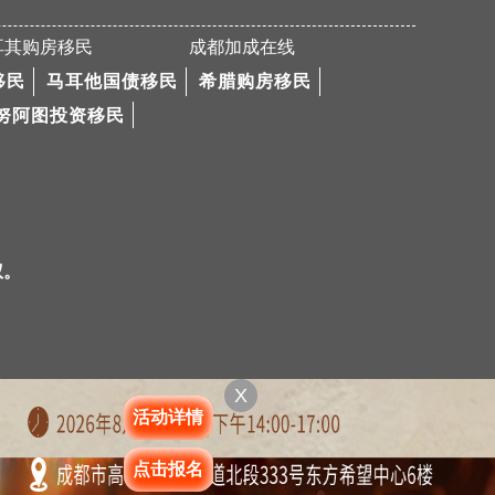
M女士4个月火速获体检信，顺利取得维州188A签证
耳其购房移民
成都加成在线
Y女士美国EB-3项目I-140申请获批
移民
马耳他国债移民
希腊购房移民
恭喜Z先生全家获得匈牙利永居卡
努阿图投资移民
爱尔兰成功案例【加成出国官网】
热烈恭喜W先生澳洲132投资移民项目成功获批
恭喜D先生EB-5申请顺利通过I-526
成功购置希腊FC，获得身份
权。
L先生成功移民匈牙利
恭喜L女士爱尔兰项目成功获批！
Y先生成功获批188C 签证
X
热烈恭喜P先生成功拿到希腊永居卡
活动详情
恭喜N先生澳洲132投资移民项目获批
点击报名
恭喜成都加成出国四川客户L女士美国EB-3项目I-140申请获批！